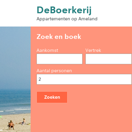
DeBoerkerij
Appartementen op Ameland
Zoek en boek
Aankomst
Vertrek
Aantal personen
Zoeken