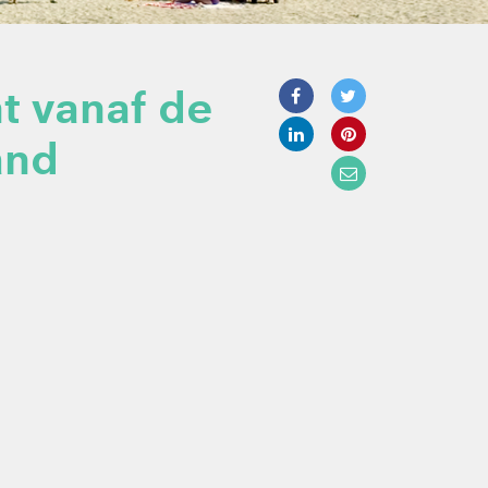
ht vanaf de
and