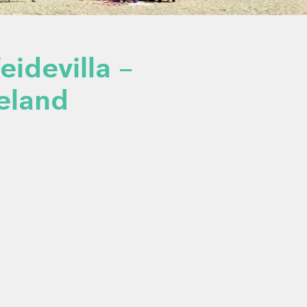
idevilla –
eland