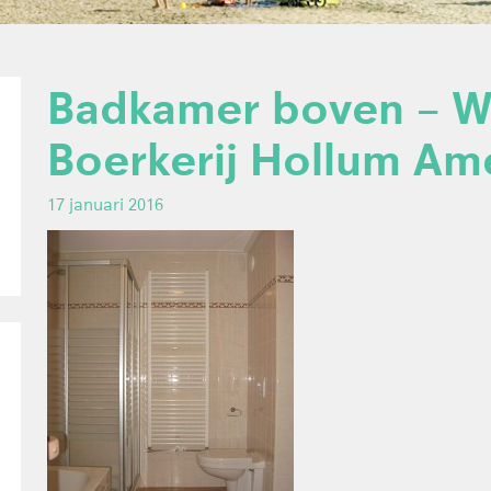
Badkamer boven – We
Boerkerij Hollum Am
17 januari 2016